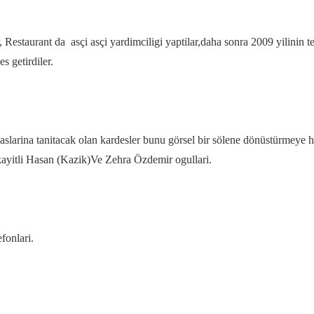
ler, Restaurant da asçi asçi yardimciligi yaptilar,daha sonra 2009 yilini
s getirdiler.
na tanitacak olan kardesler bunu görsel bir sölene dönüstürmeye haz
 kayitli Hasan (Kazik)Ve Zehra Özdemir ogullari.
fonlari.