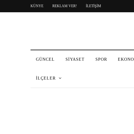
KÜNYE
REKLAM VER!
İLETİŞİM
GÜNCEL
SİYASET
SPOR
EKONO
İLÇELER