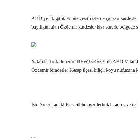
ABD ye ilk gittiklerinde çesitli islerde çalisan kardes
bayiligini alan Özdemir kardesler,kisa sürede bölgede se
Yakinda Türk dönerini NEWJERSEY de ABD Vatandaslari
Özdemir biraderler Kesap ilçesi kiliçli köyü nüfusuna
Iste Amerikadaki Kesapli hemserilerimizin adres ve tele