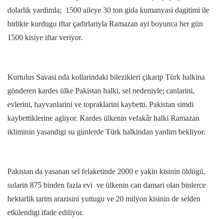
dolarlik yardimla; 1500 aileye 30 ton gida kumanyasi dagitimi ile
birlikte kurdugu iftar çadirlariyla Ramazan ayi boyunca her gün
1500 kisiye iftar veriyor.
Kurtulus Savasi nda kollarindaki bilezikleri çikarip Türk halkina
gönderen kardes ülke Pakistan halki, sel nedeniyle; canlarini,
evlerini, hayvanlarini ve topraklarini kaybetti. Pakistan simdi
kaybettiklerine agliyor. Kardes ülkenin vefakâr halki Ramazan
ikliminin yasandigi su günlerde Türk halkindan yardim bekliyor.
Pakistan da yasanan sel felaketinde 2000 e yakin kisinin öldügü,
sularin 875 binden fazla evi ve ülkenin can damari olan binlerce
hektarlik tarim arazisini yuttugu ve 20 milyon kisinin de selden
etkilendigi ifade ediliyor.