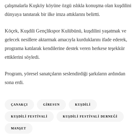
çalışmalarla Kuşköy köyüne özgü ıslıkla konuşma olan kuşdilini
dünyaya tanıtarak bir ilke imza attıklarını belirtti.
Köçek, Kuşdili Gençlikspor Kulübünü, kuşdilini yaşatmak ve
gelecek nesillere aktarmak amacıyla kurduklarını ifade ederek,
programa katılarak kendilerine destek veren herkese teşekkür
ettiklerini söyledi.
Program, yöresel sanatçıların seslendirdiği şarkıların ardından
sona erdi.
ÇANAKÇI
GIRESUN
KUŞDILI
KUŞDILI FESTIVALI
KUŞDILI FESTIVALI DERNEĞI
MANŞET