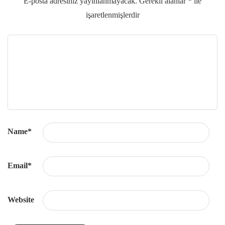
E-posta adresiniz yayınlanmayacak.
Gerekli alanlar
*
ile
işaretlenmişlerdir
Name
*
Email
*
Website