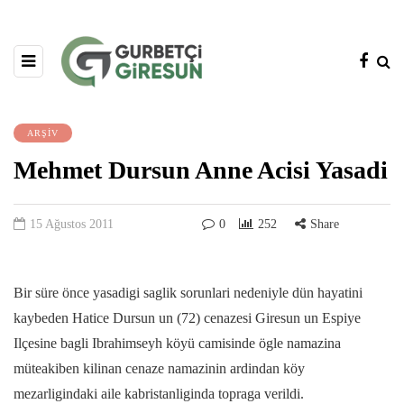
ARŞİV
Mehmet Dursun Anne Acisi Yasadi
15 Ağustos 2011
0
252
Share
Bir süre önce yasadigi saglik sorunlari nedeniyle dün hayatini
kaybeden Hatice Dursun un (72) cenazesi Giresun un Espiye
Ilçesine bagli Ibrahimseyh köyü camisinde ögle namazina
müteakiben kilinan cenaze namazinin ardindan köy
mezarligindaki aile kabristanliginda topraga verildi.