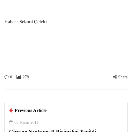
Haber :
Selami Çelebi
0
278
Share
Previous Article
03 Nisan 2011
Giresun Santranç Il Birinciligi Yapildi