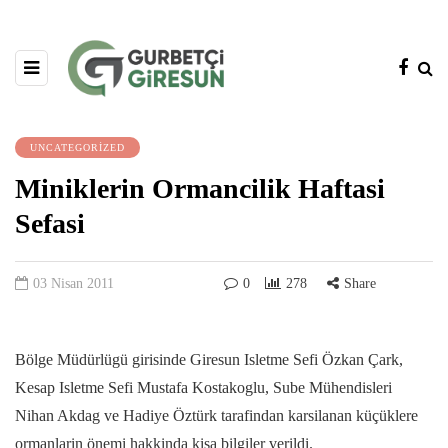
UNCATEGORIZED
Miniklerin Ormancilik Haftasi
Sefasi
03 Nisan 2011
0
278
Share
Bölge Müdürlügü girisinde Giresun Isletme Sefi Özkan Çark,
Kesap Isletme Sefi Mustafa Kostakoglu, Sube Mühendisleri
Nihan Akdag ve Hadiye Öztürk tarafindan karsilanan küçüklere
ormanlarin önemi hakkinda kisa bilgiler verildi.