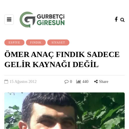
ESPİYE
FINDIK
SİYASET
ÖMER ANAÇ FINDIK SADECE
GELİR KAYNAĞI DEĞİL
15 Ağustos 2012
0
440
Share