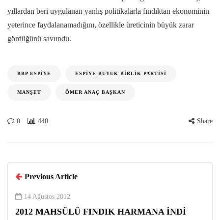
yıllardan beri uygulanan yanlış politikalarla fındıktan ekonominin
yeterince faydalanamadığını, özellikle üreticinin büyük zarar
gördüğünü savundu.
BBP ESPIYE
ESPIYE BÜYÜK BIRLIK PARTISI
MANŞET
ÖMER ANAÇ BAŞKAN
0
440
Share
Previous Article
14 Ağustos 2012
2012 MAHSÜLÜ FINDIK HARMANA İNDİ