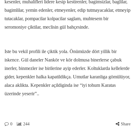
kesenler, muhalifleri lidere kesip kestirenler, bagimsizlar, baglilar,
bagimlilar, yemin edenler, etmeyenler, edip tutmayacaklar, etmeyip
tutacaklar, pompacilar kolpacilar saglam, muhtesem bir
seromoniye çiktilar, meclisin gül bahçesinde.
Iste bu vekil profili ile çiktik yola. Önümüzde dört yillik bir
iskence. Gül daneler Nankör ve kör dolmusa binerlerse çabuk
inerler, binmezler ise birilerine ayip ederler. Koltuklarda kellelerde
gider, kepenkler halka kapatildikça. Umutlar karanliga gömülüyor,
alaca aklikta. Kepenkler açildiginda ise “iyi tohum Karatas
üzerinde yeserir”..
0
244
Share