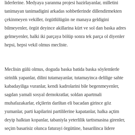
liderlerine. Medyaya yaranma projesi hazirlayanlar, milletini
tanimayan tanimadigini arkadas sohbetlerinde dillendirmekten
çekinmeyen vekiller, örgütlülügün ne manaya geldigini
bilmeyenler, örgüt deyince akillarina kürt ve sol dan baska adres
gelmeyenler, halki iki parçaya bölüp sonra tek parça ol diyenler
hepsi, hepsi vekil olmus mecliste.
Meclisin gülü olmus, doguda baska batida baska söylemlerle
sirinlik yapanlar, dilini tutamayanlar, tutamayinca delilige sahte
kabadayiliga vuranlar, kendi kadrolarini bile begenmeyenler,
sagdan yamali sosyal demokratlar, soldan apartmali
muhafazakarlar, elçilerin dariltan eli bacadan girince göz
yumanlar, parti kapilarini partililerine kapatanlar, halka açtim
deyip halktan kopanlar, tabaniyla yeterlilik tartismasina girenler,
seçim basarisiz olunca faturayi örgütüne, basarilinca lidere