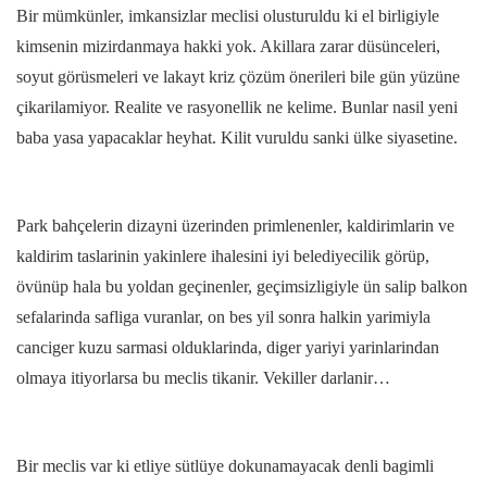
Bir mümkünler, imkansizlar meclisi olusturuldu ki el birligiyle
kimsenin mizirdanmaya hakki yok. Akillara zarar düsünceleri,
soyut görüsmeleri ve lakayt kriz çözüm önerileri bile gün yüzüne
çikarilamiyor. Realite ve rasyonellik ne kelime. Bunlar nasil yeni
baba yasa yapacaklar heyhat. Kilit vuruldu sanki ülke siyasetine.
Park bahçelerin dizayni üzerinden primlenenler, kaldirimlarin ve
kaldirim taslarinin yakinlere ihalesini iyi belediyecilik görüp,
övünüp hala bu yoldan geçinenler, geçimsizligiyle ün salip balkon
sefalarinda safliga vuranlar, on bes yil sonra halkin yarimiyla
canciger kuzu sarmasi olduklarinda, diger yariyi yarinlarindan
olmaya itiyorlarsa bu meclis tikanir. Vekiller darlanir…
Bir meclis var ki etliye sütlüye dokunamayacak denli bagimli