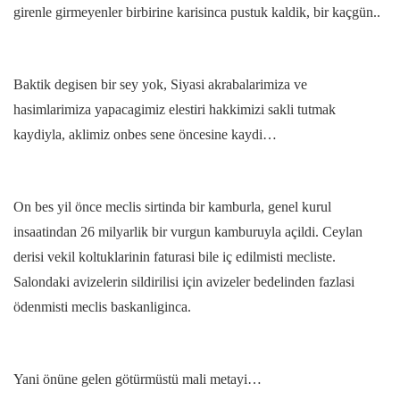
girenle girmeyenler birbirine karisinca pustuk kaldik, bir kaçgün..
Baktik degisen bir sey yok, Siyasi akrabalarimiza ve
hasimlarimiza yapacagimiz elestiri hakkimizi sakli tutmak
kaydiyla, aklimiz onbes sene öncesine kaydi…
On bes yil önce meclis sirtinda bir kamburla, genel kurul
insaatindan 26 milyarlik bir vurgun kamburuyla açildi. Ceylan
derisi vekil koltuklarinin faturasi bile iç edilmisti mecliste.
Salondaki avizelerin sildirilisi için avizeler bedelinden fazlasi
ödenmisti meclis baskanliginca.
Yani önüne gelen götürmüstü mali metayi…