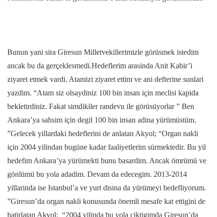
Bunun yani sira Giresun Milletvekillerimizle görüsmek istedim
ancak bu da gerçeklesmedi.Hedeflerim arasinda Anit Kabir’i
ziyaret etmek vardi. Atamizi ziyaret ettim ve ani defterine sunlari
yazdim. “Atam siz olsaydiniz 100 bin insan için meclisi kapida
bekletirdiniz. Fakat simdikiler randevu ile görüsüyorlar ” Ben
Ankara’ya sahsim için degil 100 bin insan adina yürümüstüm.
”Gelecek yillardaki hedeflerini de anlatan Akyol; “Organ nakli
için 2004 yilindan bugüne kadar faaliyetlerim sürmektedir. Bu yil
hedefim Ankara’ya yürümekti bunu basardim. Ancak ömrümü ve
gönlümü bu yola adadim. Devam da edecegim. 2013-2014
yillarinda ise Istanbul’a ve yurt disina da yürümeyi hedefliyorum.
”Giresun’da organ nakli konusunda önemli mesafe kat ettigini de
hatirlatan Akyol; “2004 yilinda bu yola çiktigimda Giresun’da