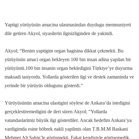
Yaptigi yürüyüsün amacina ulasmasindan duydugu memnuniyeti
dile getiren Akyol, siyasilerin ilgisizliginden de yakindi.
Akyol; “Benim yaptigim organ bagisina dikkat çekmekti. Bu
yürüyüsün amaci organ bekleyen 100 bin insan adina yapilan bir
yürüyüstü.100 bin insanin organ bekledigini Türkiye’ye duyurma
maksadi tasiyordu. Yollarda gösterilen ilgi ve destek zamaninda ve
yerinde bir yürüyüs oldugunu gösterdi.”
Yürüyüsünün amacina ulastigini söylese de Ankara’da istedigini
gerçeklestiremedigini de ileri süren Akyol; “Yollarda
vatandaslarimiz büyük ilgi gösterdiler. Ancak hedefim Ankara’ya
vardigimda esine böbrek nakli yapilmis olan T.B.M.M Baskani
Mehmet Ali Sahin’le görüsmekti. Fakat kendisiyle görüsemedik.