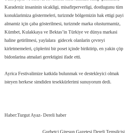
Karadeniz insaninin sicakligi, misafirperverligi, dostlugunu tüm
konuklarimiza göstermeleri, turizmde bölgemizin hak ettigi payi
almamiz için çaba gösterilmesi, turizmde marka olusturmamiz,
Kümbet, Kulakkaya ve Bektas’in Türkiye ve dünya markasi
haline getirilmesi, yaylalara gidecek olanlarin çevreyi
kirletmemeleri, çöplerini bir poset içinde biriktirip, en yakin çöp
bidonlarina atmalari gerektigini ifade etti.
Ayrica Festivalimize katkida bulunmak ve destekleyici olmak
isteyen herkese simdiden tesekkürlerimi sunuyorum dedi.
Haber:Turgut Ayaz- Dereli haber
Gurbetci Giresun Gazetesi Dereli Temsilcisi