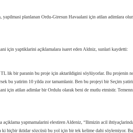
da, yapilmasi planlanan Ordu-Giresun Havaalani için atilan adimlara olu
 için yaptiklarini açiklamalara isaret eden Aldniz, sunlari kaydetti:
TL lik bir paranin bu proje için aktarildigini söylüyorlar. Bu projenin 
rsek bu yatirim 10 yilda zor tamamlanir. Ben bu projeyi bir Seçim yatir
i için atilan adimlar bir Ordulu olarak beni de mutlu etmistir. Temen
a açiklama yapmamalarini elestiren Aldeniz, “Ilimizin acil ihtiyaçlarin
 ki hiçbir iktidar sözcüsü bu yol için bir tek kelime dahi söylemiyor