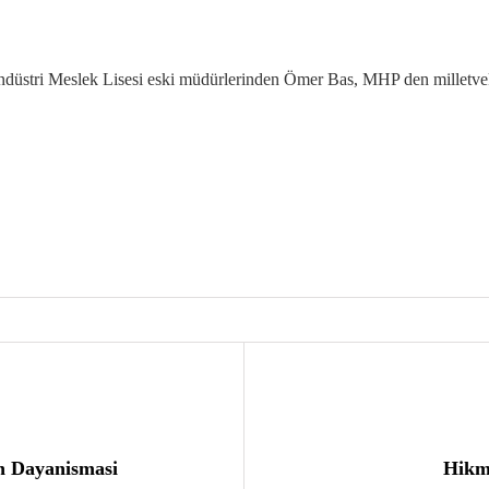
üstri Meslek Lisesi eski müdürlerinden Ömer Bas, MHP den milletvekill
n Dayanismasi
Hikm