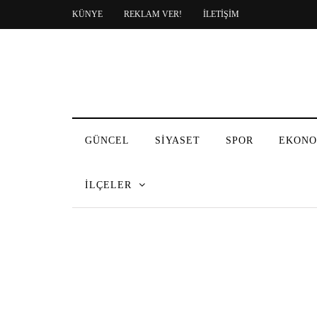
KÜNYE
REKLAM VER!
İLETİŞİM
GÜNCEL
SİYASET
SPOR
EKONO
İLÇELER