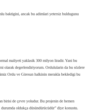
mlu baktigini, ancak bu adimlari yetersiz buldugunu
normal maliyeti yaklasik 300 milyon liradir. Yani bu
imi olarak degerlendiriyorum. Ordulularin da bu sözlere
nimiz Ordu ve Giresun halkinin merakla bekledigi bu
dan birisi de çevre yoludur. Bu projenin de hemen
. Bu durumda oldukça düsündürücüdür” diye konustu.