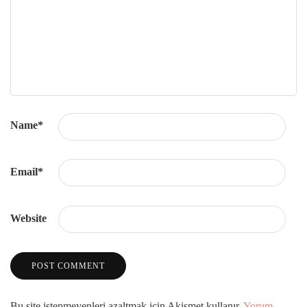
Name
*
Email
*
Website
Bu site istenmeyenleri azaltmak için Akismet kullanır.
Yorum