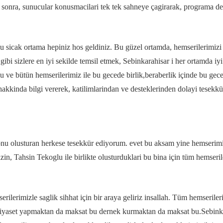
n sonra, sunucular konusmacilari tek tek sahneye çagirarak, programa dev
 sicak ortama hepiniz hos geldiniz. Bu güzel ortamda, hemserilerimizi 
 gibi sizlere en iyi sekilde temsil etmek, Sebinkarahisar i her ortamda
ulu ve bütün hemserilerimiz ile bu gecede birlik,beraberlik içinde bu ge
i hakkinda bilgi vererek, katilimlarindan ve desteklerinden dolayi tesekk
nu olusturan herkese tesekkür ediyorum. evet bu aksam yine hemser
in, Tahsin Tekoglu ile birlikte olusturduklari bu bina için tüm hemseril
rilerimizle saglik sihhat için bir araya geliriz insallah. Tüm hemseriler
. siyaset yapmaktan da maksat bu dernek kurmaktan da maksat bu.Sebinka