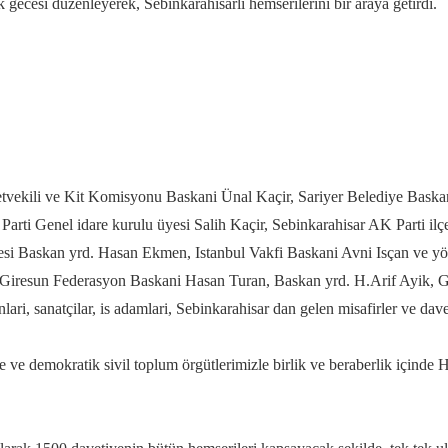
gecesi düzenleyerek, Sebinkarahisarli hemserilerini bir araya getirdi.
lletvekili ve Kit Komisyonu Baskani Ünal Kaçir, Sariyer Belediye Bas
 Parti Genel idare kurulu üyesi Salih Kaçir, Sebinkarahisar AK Parti 
 Baskan yrd. Hasan Ekmen, Istanbul Vakfi Baskani Avni Isçan ve yö
iresun Federasyon Baskani Hasan Turan, Baskan yrd. H.Arif Ayik, 
i, sanatçilar, is adamlari, Sebinkarahisar dan gelen misafirler ve davet
zle ve demokratik sivil toplum örgütlerimizle birlik ve beraberlik içinde