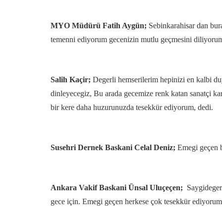
MYO Müdürü Fatih Aygün;
Sebinkarahisar dan buray
temenni ediyorum gecenizin mutlu geçmesini diliyoru
Salih Kaçir;
Degerli hemserilerim hepinizi en kalbi duy
dinleyecegiz, Bu arada gecemize renk katan sanatçi ka
bir kere daha huzurunuzda tesekkür ediyorum, dedi.
Susehri Dernek Baskani Celal Deniz;
Emegi geçen bü
Ankara Vakif Baskani Ünsal Uluçeçen;
Saygideger m
gece için. Emegi geçen herkese çok tesekkür ediyorum g