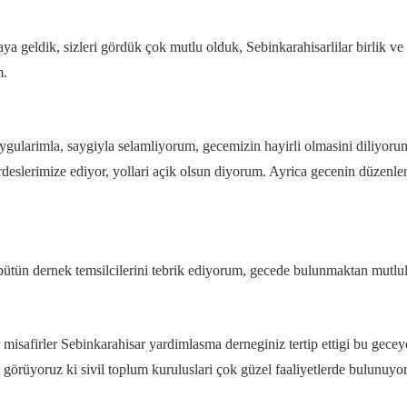
a geldik, sizleri gördük çok mutlu olduk, Sebinkarahisarlilar birlik ve
m.
gularimla, saygiyla selamliyorum, gecemizin hayirli olmasini diliyorum,
rdeslerimize ediyor, yollari açik olsun diyorum. Ayrica gecenin düze
tün dernek temsilcilerini tebrik ediyorum, gecede bulunmaktan mutlu
isafirler Sebinkarahisar yardimlasma derneginiz tertip ettigi bu gece
örüyoruz ki sivil toplum kuruluslari çok güzel faaliyetlerde bulunuyor