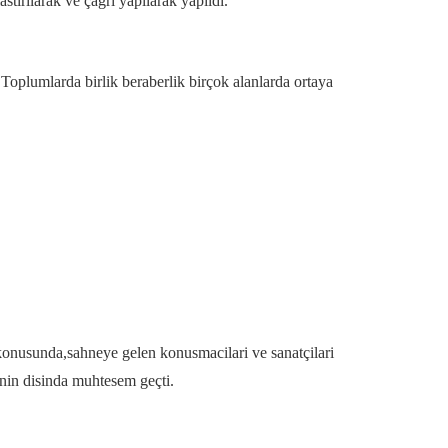
tirilarak ve çagri yapilarak yapildi.
. Toplumlarda birlik beraberlik birçok alanlarda ortaya
e konusunda,sahneye gelen konusmacilari ve sanatçilari
nin disinda muhtesem geçti.