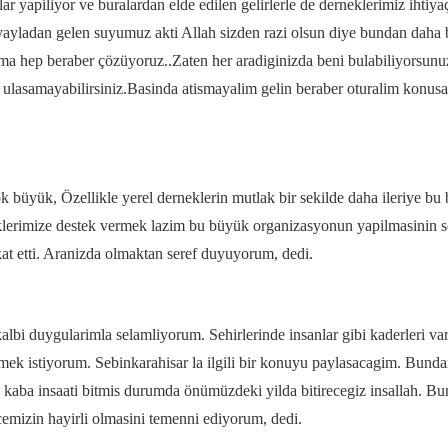
r yapiliyor ve buralardan elde edilen gelirlerle de derneklerimiz ihtiyaç
ayladan gelen suyumuz akti Allah sizden razi olsun diye bundan daha bü
ama hep beraber çözüyoruz..Zaten her aradiginizda beni bulabiliyorsunu
a ulasamayabilirsiniz.Basinda atismayalim gelin beraber oturalim konus
 büyük, Özellikle yerel derneklerin mutlak bir sekilde daha ileriye bu 
lerimize destek vermek lazim bu büyük organizasyonun yapilmasinin seb
t etti. Aranizda olmaktan seref duyuyorum, dedi.
albi duygularimla selamliyorum. Sehirlerinde insanlar gibi kaderleri vard
ek istiyorum. Sebinkarahisar la ilgili bir konuyu paylasacagim. Bunda
a kaba insaati bitmis durumda önümüzdeki yilda bitirecegiz insallah. B
emizin hayirli olmasini temenni ediyorum, dedi.