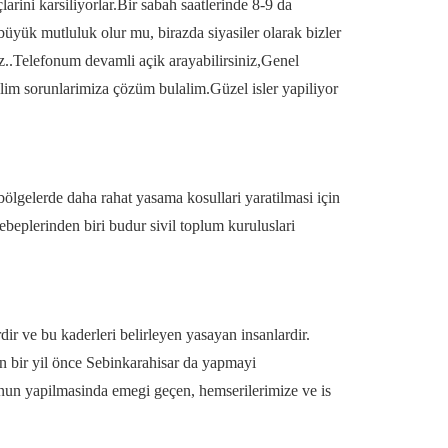
larini karsiliyorlar.Bir sabah saatlerinde 8-9 da
yük mutluluk olur mu, birazda siyasiler olarak bizler
z..Telefonum devamli açik arayabilirsiniz,Genel
alim sorunlarimiza çözüm bulalim.Güzel isler yapiliyor
bölgelerde daha rahat yasama kosullari yaratilmasi için
eplerinden biri budur sivil toplum kuruluslari
ir ve bu kaderleri belirleyen yasayan insanlardir.
n bir yil önce Sebinkarahisar da yapmayi
unun yapilmasinda emegi geçen, hemserilerimize ve is