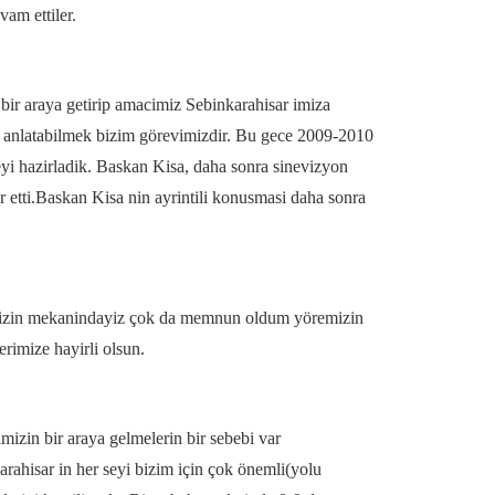
am ettiler.
bir araya getirip amacimiz Sebinkarahisar imiza
 iyi anlatabilmek bizim görevimizdir. Bu gece 2009-2010
ceyi hazirladik. Baskan Kisa, daha sonra sinevizyon
ür etti.Baskan Kisa nin ayrintili konusmasi daha sonra
imizin mekanindayiz çok da memnun oldum yöremizin
erimize hayirli olsun.
imizin bir araya gelmelerin bir sebebi var
rahisar in her seyi bizim için çok önemli(yolu