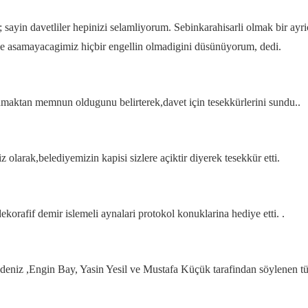
ayin davetliler hepinizi selamliyorum. Sebinkarahisarli olmak bir ayrica
de asamayacagimiz hiçbir engellin olmadigini düsünüyorum, dedi.
maktan memnun oldugunu belirterek,davet için tesekkürlerini sundu..
arak,belediyemizin kapisi sizlere açiktir diyerek tesekkür etti.
korafif demir islemeli aynalari protokol konuklarina hediye etti. .
eniz ,Engin Bay, Yasin Yesil ve Mustafa Küçük tarafindan söylenen tür