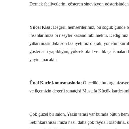
Dernek faaliyetlerini gösteren sinevizyon gösterisinde
Yücel Kisa;
Degerli hemserilerimiz, bu soguk günde bu
insanlarimiza bi r seyler kazandirabilmektir. Dedigimiz
yillari arasindaki son faaliyetimiz olarak, yönetim kur
gösterisini yapildigini, yüksek okul ve illik çalismalar
yayinlanacaktir
Ünal Kaçir konusmasinda;
Öncelikle bu organizasyo
ve ilçemizin degerli sanatçisi Mustafa Küçük kardesimiz
Çok güzel bir salon. Yazin terasi var burada bütün hemse
Sebinkarahisar imiza nasil daha çok faydali olabiliriz