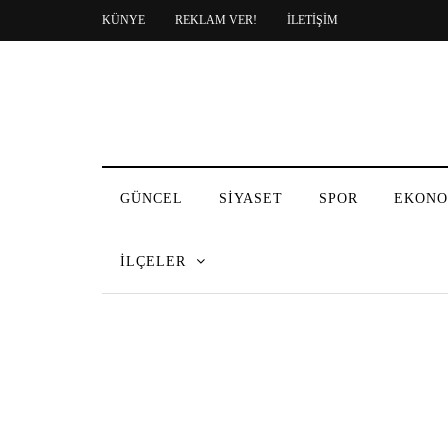
KÜNYE
REKLAM VER!
İLETİŞİM
GÜNCEL
SİYASET
SPOR
EKONO
İLÇELER