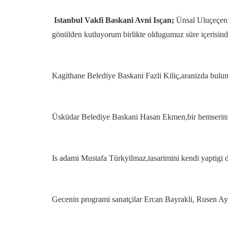
Istanbul Vakfi Baskani Avni Isçan;
Ünsal Uluçeçen; s
gönülden kutluyorum birlikte oldugumuz süre içerisin
Kagithane Belediye Baskani Fazli Kiliç,aranizda bulun
Üsküdar Belediye Baskani Hasan Ekmen,bir hemseriniz ol
Is adami Mustafa Türkyilmaz,tasarimini kendi yaptigi de
Gecenin programi sanatçilar Ercan Bayrakli, Rusen Ayd