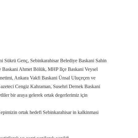
kani Sükrü Genç, Sebinkarahisar Belediye Baskani Sahin
ilçe Baskani Ahmet Bölük, MHP Ilçe Baskani Veysel
netimi, Ankara Vakfi Baskani Ünsal Uluçeçen ve
Gazeteci Cengiz Kahraman, Susehri Dernek Baskani
liler bir araya gelerek ortak degerlerimiz için
 Hepimizin ortak hedefi Sebinkarahisar in kalkinmasi