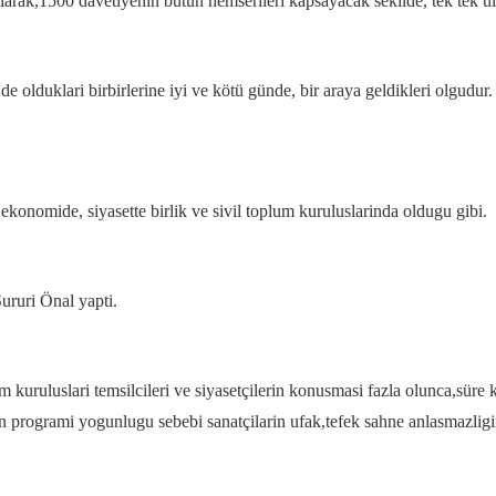
rak,1500 davetiyenin bütün hemserileri kapsayacak sekilde, tek tek ulas
 de olduklari birbirlerine iyi ve kötü günde, bir araya geldikleri olgudur
 ekonomide, siyasette birlik ve sivil toplum kuruluslarinda oldugu gibi.
ururi Önal yapti.
m kuruluslari temsilcileri ve siyasetçilerin konusmasi fazla olunca,sür
 programi yogunlugu sebebi sanatçilarin ufak,tefek sahne anlasmazligi