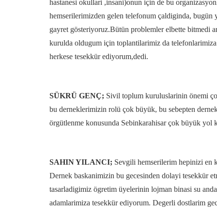
hastanesi okullari ,insani)onun için de bu organizasyonla
hemserilerimizden gelen telefonum çaldiginda, bugün y
gayret gösteriyoruz.Bütün problemler elbette bitmedi 
kurulda oldugum için toplantilarimiz da telefonlarimiz
herkese tesekkür ediyorum,dedi.
SÜKRÜ GENÇ;
Sivil toplum kuruluslarinin önemi çok
bu derneklerimizin rolü çok büyük, bu sebepten dernek
örgütlenme konusunda Sebinkarahisar çok büyük yol ka
SAHIN YILANCI;
Sevgili hemserilerim hepinizi en k
Dernek baskanimizin bu gecesinden dolayi tesekkür etm
tasarladigimiz ögretim üyelerinin lojman binasi su and
adamlarimiza tesekkür ediyorum. Degerli dostlarim gec