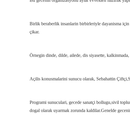
Bu gecenin organizasyonu aylar evvelden hazirlik yapila
Birlik beraberlik insanlarin birbirleriyle dayanisma için
çikar.
Örnegin dinde, dilde, ailede, dis siyasette, kalkinmada,
Açilis konusmalarini sunucu olarak, Sebahattin Çiftçi,S
Programi sunuculari, gecede sanatçi bollugu,sivil toplu
dogal olarak uyarmak zorunda kaldilar.Genelde gecenin