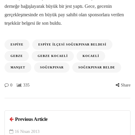
derneğe bağışlayarak büyük bir jest yaptı. Gece, gecenin
gerçekleşmesinde en büyük pay sahibi olan sponsorlara verilen
teşekkür belgesi ile son buldu.
ESPIYE
ESPIYE İLÇESI SOĞUKPINAR BELDESI
GEBZE
GEBZE KOCAELI
KOCAELI
MANŞET
SOĞUKPINAR
SOĞUKPINAR BELDE
0
335
Share
Previous Article
16 Nisan 2013