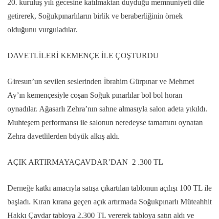
20. kuruluş yılı gecesine katılmaktan duyduğu memnuniyeti dile
getirerek, Soğukpınarlıların birlik ve beraberliğinin örnek
olduğunu vurguladılar.
DAVETLİLERİ KEMENÇE İLE ÇOŞTURDU
Giresun’un sevilen seslerinden İbrahim Gürpınar ve Mehmet
Ay’ın kemençesiyle coşan Soğuk pınarlılar bol bol horan
oynadılar. Ağasarlı Zehra’nın sahne almasıyla salon adeta yıkıldı.
Muhteşem performansı ile salonun neredeyse tamamını oynatan
Zehra davetlilerden büyük alkış aldı.
AÇIK ARTIRMAYAÇAVDAR’DAN 2 .300 TL
Derneğe katkı amacıyla satışa çıkartılan tablonun açılışı 100 TL ile
başladı. Kıran kırana geçen açık artırmada Soğukpınarlı Müteahhit
Hakkı Çavdar tabloya 2.300 TL vererek tabloya satın aldı ve