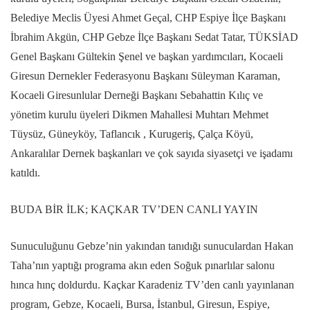
Belediye Meclis Üyesi Ahmet Geçal, CHP Espiye İlçe Başkanı
İbrahim Akgün, CHP Gebze İlçe Başkanı Sedat Tatar, TÜKSİAD
Genel Başkanı Gültekin Şenel ve başkan yardımcıları, Kocaeli
Giresun Dernekler Federasyonu Başkanı Süleyman Karaman,
Kocaeli Giresunlular Derneği Başkanı Sebahattin Kılıç ve
yönetim kurulu üyeleri Dikmen Mahallesi Muhtarı Mehmet
Tüysüz, Güneyköy, Taflancık , Kurugeriş, Çalça Köyü,
Ankaralılar Dernek başkanları ve çok sayıda siyasetçi ve işadamı
katıldı.
BUDA BİR İLK; KAÇKAR TV’DEN CANLI YAYIN
Sunuculuğunu Gebze’nin yakından tanıdığı sunuculardan Hakan
Taha’nın yaptığı programa akın eden Soğuk pınarlılar salonu
hınca hınç doldurdu. Kaçkar Karadeniz TV’den canlı yayınlanan
program, Gebze, Kocaeli, Bursa, İstanbul, Giresun, Espiye,