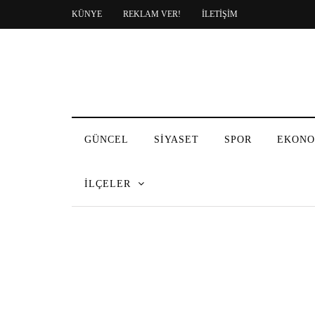
KÜNYE
REKLAM VER!
İLETİŞİM
GÜNCEL
SİYASET
SPOR
EKONO
İLÇELER