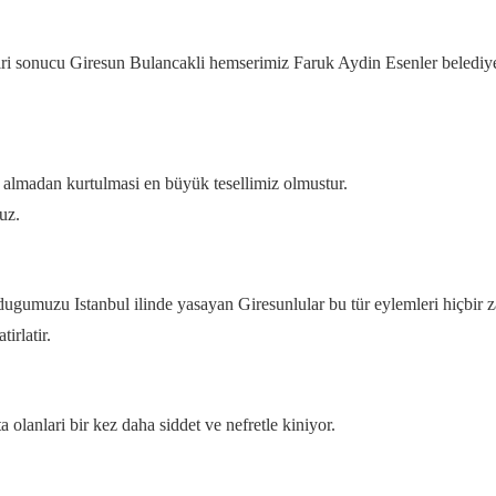
iri sonucu Giresun Bulancakli hemserimiz Faruk Aydin Esenler belediye
a almadan kurtulmasi en büyük tesellimiz olmustur.
uz.
gumuzu Istanbul ilinde yasayan Giresunlular bu tür eylemleri hiçbir z
irlatir.
a olanlari bir kez daha siddet ve nefretle kiniyor.