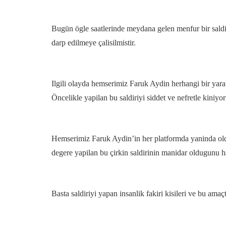
Bugün ögle saatlerinde meydana gelen menfur bir sald
darp edilmeye çalisilmistir.
Ilgili olayda hemserimiz Faruk Aydin herhangi bir yar
Öncelikle yapilan bu saldiriyi siddet ve nefretle kiniyor
Hemserimiz Faruk Aydin’in her platformda yaninda oldu
degere yapilan bu çirkin saldirinin manidar oldugunu hat
Basta saldiriyi yapan insanlik fakiri kisileri ve bu amaçt