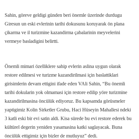
Sahin, göreve geldigi günden beri önemle üzerinde durdugu
Giresun un eski evlerinin tarihi dokusunu koruyarak ön plana
çikarma ve il turizmine kazandirma çabalarinin meyvelerini
vermeye basladigini belirtti.
Önemli mimari özelliklere sahip evlerin aslina uygun olarak
restore edilmesi ve turizme kazandirilmasi için baslattiklari
girisimlerin devam ettigini ifade eden VAli Sahin, “Bu önemli
tarihi dokularin yok olmamasi için restore edilip yöre turizmine
kazandirilmasina öncülük ediyoruz. Bu kapsamda görüsmeler
yaptigimiz Kolin Sirketler Grubu, Haci Hüseyin Mahallesi ndeki
3 katli eski bir evi satin aldi. Kisa sürede bu evi restore ederek bu
kültürel degerin yeniden yasamasina katki saglayacak. Buna
öncülük ettigimiz için bizler de mutluyuz” dedi.