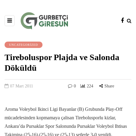
UNCATEGORIZED
Tireboluspor Plajda ve Salonda
Döküldü
07 Mart 2011
0
224
Share
Aroma Voleybol Ikinci Ligi Bayanlar (B) Grubunda Play-Off
mücadelesinden kopmamaya çalisan Tirebolusporlu kizlar,
Ankara’da Pursaklar Spor Salonunda Pursaklar Voleybol Ihtisas
Takimina (25-16),(25-16) ve (25-13) setlerle 3-0 yenildi.