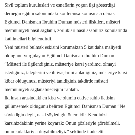
Sivil toplum kuruluslari ve esnaflarin yogun ilgi gösterdigi
dernegin egitim salonundaki konferansa konusmaci olarak
Egitimci Danisman Ibrahim Duman müsteri iliskileri, müsteri
memnuniyeti nasil saglanir, zorluklari nasil asabiliriz konularinda
katilimcilari bilgilendirdi.
Yeni müsteri bulmak eskisini korumaktan 5 kat daha maliyetli
oldugunu vurgulayan Egitimci Danisman Ibrahim Duman
”Müsteri ile ilgilendiginiz, müsteriye karsi yardimci olmayi
istediginiz, taleplerini ve ihtiyaçlarini anladiginiz, müsteriye karsi
kibar oldugunuz, müsteriyi tanidiginiz takdirde müsteri
memnuniyeti saglanabilecegini ”anlatti.
Iki insan arasindaki en kisa ve olumlu etkiye sahip iletisim
gülümsemek oldugunu belirten Egitimci Danisman Duman ”Ne
söyledigin degil, nasil söyledigin önemlidir. Kendinizi
karsinizdakinin yerine koyarak: Onun gözleriyle görebilmeli,
onun kulaklariyla duyabilmeliyiz” seklinde ifade etti.