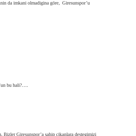
asinin da imkani olmadigina göre, Giresunspor’u
r’un bu hali?….
 Bizler Giresunspor’a sahip çikanlara destegimizi