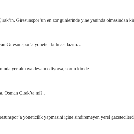
k’in, Giresunspor’un en zor günlerinde yine yaninda olmasindan kim 
ayan Giresunspor’a yönetici bulmasi lazim…
ninda yer almaya devam ediyorsa, sorun kimde..
a, Osman Çirak’ta mi?..
esunspor’a yöneticilik yapmasini içine sindiremeyen yerel gazeteciler