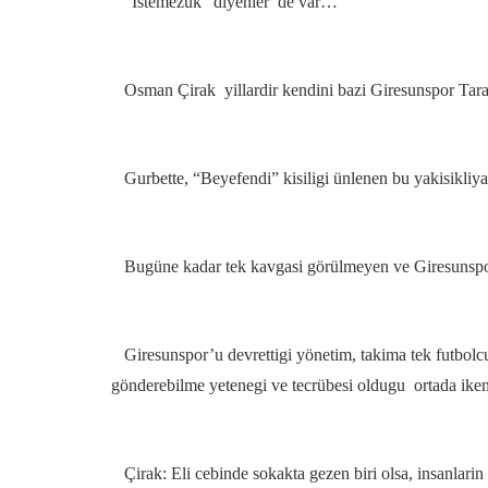
“Istemezuk” diyenler de var…
Osman Çirak yillardir kendini bazi Giresunspor Tara
Gurbette, “Beyefendi” kisiligi ünlenen bu yakisikliy
Bugüne kadar tek kavgasi görülmeyen ve Giresunspor t
Giresunspor’u devrettigi yönetim, takima tek futbolcu
gönderebilme yetenegi ve tecrübesi oldugu ortada ike
Çirak: Eli cebinde sokakta gezen biri olsa, insanlarin 