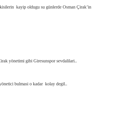
i kisilerin kayip oldugu su günlerde Osman Çirak’in
rak yönetimi gibi Giresunspor sevdalilari..
netici bulmasi o kadar kolay degil..