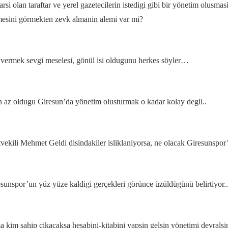
i olan taraftar ve yerel gazetecilerin istedigi gibi bir yönetim olusm
mesini görmekten zevk almanin alemi var mi?
vermek sevgi meselesi, gönül isi oldugunu herkes söyler…
 az oldugu Giresun’da yönetim olusturmak o kadar kolay degil..
tvekili Mehmet Geldi disindakiler isliklaniyorsa, ne olacak Giresunspo
sunspor’un yüz yüze kaldigi gerçekleri görünce üzüldügünü belirtiyor..
m sahip çikacaksa hesabini-kitabini yapsin gelsin yönetimi devralsin.