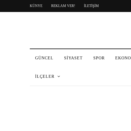
KÜNYE
REKLAM VER!
İLETİŞİM
GÜNCEL
SİYASET
SPOR
EKONO
İLÇELER