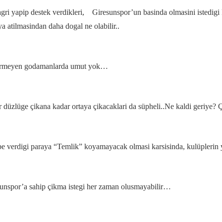
gri yapip destek verdikleri, Giresunspor’un basinda olmasini istedig
a atilmasindan daha dogal ne olabilir..
dermeyen godamanlarda umut yok…
düzlüge çikana kadar ortaya çikacaklari da süpheli..Ne kaldi geriye? Çi
verdigi paraya “Temlik” koyamayacak olmasi karsisinda, kulüplerin yö
unspor’a sahip çikma istegi her zaman olusmayabilir…