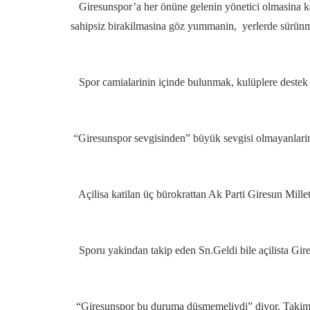
Giresunspor’a her önüne gelenin yönetici olmasina kars
sahipsiz birakilmasina göz yummanin, yerlerde sürün
Spor camialarinin içinde bulunmak, kulüplere destek 
“Giresunspor sevgisinden” büyük sevgisi olmayanlarin
Açilisa katilan üç bürokrattan Ak Parti Giresun Mille
Sporu yakindan takip eden Sn.Geldi bile açilista Gire
“Giresunspor bu duruma düsmemeliydi” diyor. Takima ki