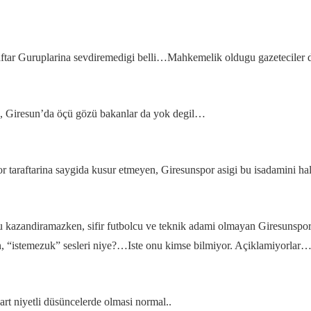
ftar Guruplarina sevdiremedigi belli…Mahkemelik oldugu gazeteciler
a, Giresun’da öçü gözü bakanlar da yok degil…
araftarina saygida kusur etmeyen, Giresunspor asigi bu isadamini hal
 kazandiramazken, sifir futbolcu ve teknik adami olmayan Giresunspor’
n, “istemezuk” sesleri niye?…Iste onu kimse bilmiyor. Açiklamiyorlar…
art niyetli düsüncelerde olmasi normal..