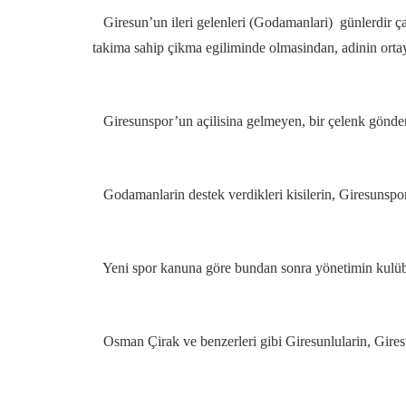
Giresun’un ileri gelenleri (Godamanlari) günlerdir ça
takima sahip çikma egiliminde olmasindan, adinin ortay
Giresunspor’un açilisina gelmeyen, bir çelenk gön
Godamanlarin destek verdikleri kisilerin, Giresunspor 
Yeni spor kanuna göre bundan sonra yönetimin kulübe 
Osman Çirak ve benzerleri gibi Giresunlularin, Gires