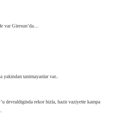
 de var Giresun’da…
a yakindan tanimayanlar var..
u devraldiginda rekor hizla, hazir vaziyette kampa
.