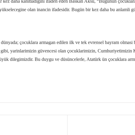
bir kez daha kanitladigini ifaden eden Baskan Aksu, “Bugünün çocuklar
yükselecegine olan inancin ifadesidir. Bugün bir kez daha bu anlamli g
nyada; çocuklara armagan edilen ilk ve tek evrensel bayram olmasi ba
u gibi, yarinlarimizin güvencesi olan çocuklarimizin, Cumhuriyetimiz
 büyük dilegimizdir. Bu duygu ve düsüncelerle, Atatürk ün çocuklara ar