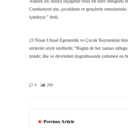
Atatürk ün; dünya ölçeginde essiz bir lider oldugunu 
Cumhuriyeti nin, çocuklarin ve gençlerin omuzlarinda 
içindeyiz.” dedi.
23 Nisan Ulusal Egemenlik ve Çocuk Bayraminin tüm dü
sözlerini söyle sürdürdü; “Bugün de her zaman oldug
izinde; ilke ve devrimleri dogrultusunda yetismesi en
0
200
Previous Article