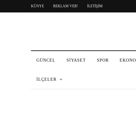
KÜNYE
REKLAM VER!
İLETİŞİM
GÜNCEL
SİYASET
SPOR
EKONO
İLÇELER