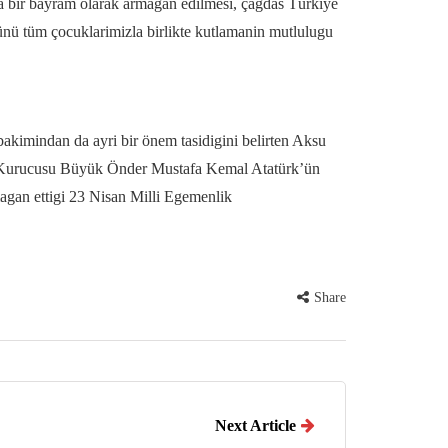
a bir bayram olarak armagan edilmesi, çagdas Türkiye
ünü tüm çocuklarimizla birlikte kutlamanin mutlulugu
kimindan da ayri bir önem tasidigini belirten Aksu
in Kurucusu Büyük Önder Mustafa Kemal Atatürk’ün
magan ettigi 23 Nisan Milli Egemenlik
Share
Next Article