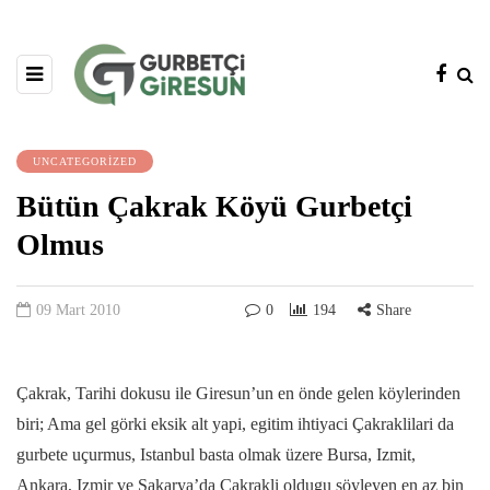
UNCATEGORIZED
Bütün Çakrak Köyü Gurbetçi
Olmus
09 Mart 2010
0
194
Share
Çakrak, Tarihi dokusu ile Giresun’un en önde gelen köylerinden
biri; Ama gel görki eksik alt yapi, egitim ihtiyaci Çakraklilari da
gurbete uçurmus, Istanbul basta olmak üzere Bursa, Izmit,
Ankara, Izmir ve Sakarya’da Çakrakli oldugu söyleyen en az bin