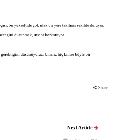
asi, bu yükseltide çok ufak bir yere takilmis sekilde duruyor.
üsecegini düsünmek, insani korkutuyor.
n gerektigini düsünüyoruz. Umariz hiç kimse böyle bir
Share
Next Article