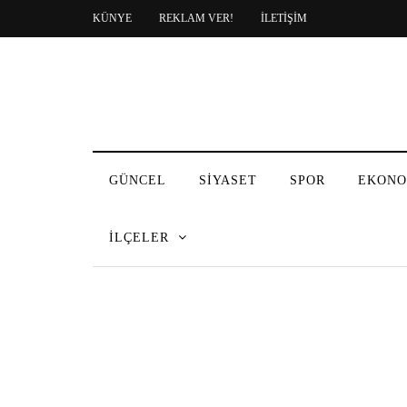
KÜNYE
REKLAM VER!
İLETİŞİM
GÜNCEL
SİYASET
SPOR
EKONO
İLÇELER