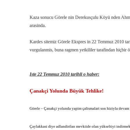
Kaza sonucu Görele nin Derekusçulu Köyü nden Ahmet K
arasinda.
Kardes sitemiz Görele Ekspres in 22 Temmuz 2010 tari
vurgulanmis, buna ragmen yetkililer tarafindan hiçbir 
Iste 22 Temmuz 2010 tarihli o haber:
Çanakçi Yolunda Büyük Tehlike!
Görele – Çanakçi yolunda yapim çalismalari son hiziyla devam ed
Çaylakkasi diye adlandirilan mevkiide olan yükseltiyi indirmek i