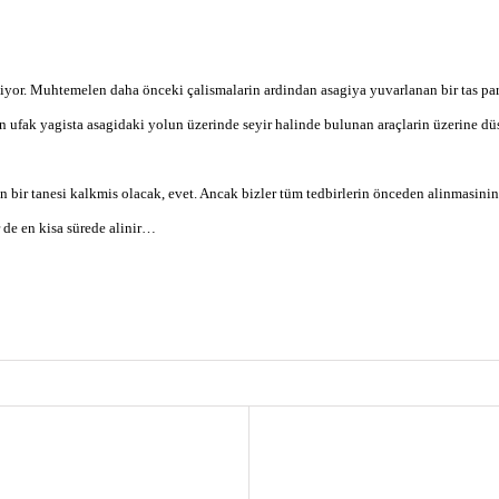
iyor. Muhtemelen daha önceki çalismalarin ardindan asagiya yuvarlanan bir tas parç
n ufak yagista asagidaki yolun üzerinde seyir halinde bulunan araçlarin üzerine d
bir tanesi kalkmis olacak, evet. Ancak bizler tüm tedbirlerin önceden alinmasini
 de en kisa sürede alinir…