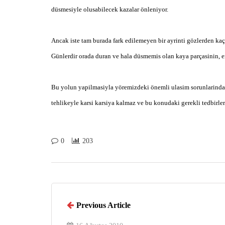
düsmesiyle olusabilecek kazalar önleniyor.
Ancak iste tam burada fark edilemeyen bir ayrinti gözlerden kaç
Günlerdir orada duran ve hala düsmemis olan kaya parçasinin, e
Bu yolun yapilmasiyla yöremizdeki önemli ulasim sorunlarindan 
tehlikeyle karsi karsiya kalmaz ve bu konudaki gerekli tedbirler
0
203
Previous Article