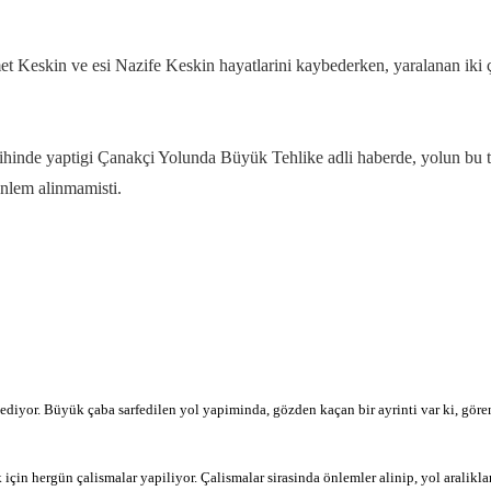
eskin ve esi Nazife Keskin hayatlarini kaybederken, yaralanan iki ço
hinde yaptigi Çanakçi Yolunda Büyük Tehlike adli haberde, yolun bu tü
önlem alinmamisti.
iyor. Büyük çaba sarfedilen yol yapiminda, gözden kaçan bir ayrinti var ki, gören
çin hergün çalismalar yapiliyor. Çalismalar sirasinda önlemler alinip, yol araliklar