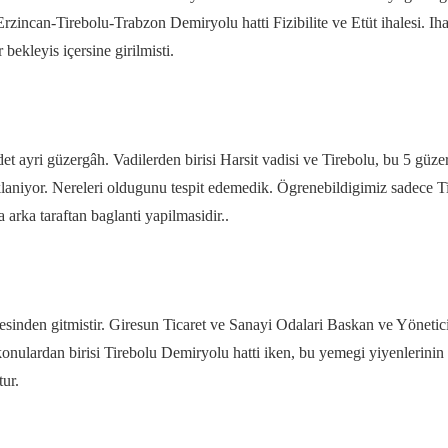
: Erzincan-Tirebolu-Trabzon Demiryolu hatti Fizibilite ve Etüt ihalesi. I
bekleyis içersine girilmisti.
t ayri güzergâh. Vadilerden birisi Harsit vadisi ve Tirebolu, bu 5 güzer
 saklaniyor. Nereleri oldugunu tespit edemedik. Ögrenebildigimiz sadece
arka taraftan baglanti yapilmasidir..
sinden gitmistir. Giresun Ticaret ve Sanayi Odalari Baskan ve Yönetic
 konulardan birisi Tirebolu Demiryolu hatti iken, bu yemegi yiyenlerini
tur.