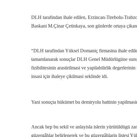
DLH tarafindan ihale edilen, Erzincan-Tirebolu-Trab
Baskani M.Çinar Çetinkaya, son günlerde ortaya çikan T
“DLH tarafindan Yüksel Domaniç firmasina ihale edilen 
tamamlanarak sonuçlar DLH Genel Müdürlügüne sunulmus
fizibilitesinin arastirilmasi ve yapilabilirlik degerle
insasi için ihaleye çikilmasi seklinde idi.
Yani sonuçta hükümet bu demiryolu hattinin yapilmasini
Ancak hep bu sekil ve anlayisla islerin yürütüldügü zan
güzergâhlar belirlenerek ve bu güzergâhlarin listesi 