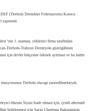
TIRDEF (Tirebolu Dernekler Federasyonu) Kurucu
i yapmistir.
si ‘nin 1. asamasi, yüklenici firma tarafindan
incan-Tirebolu-Trabzon Demiryolu güzergâhinin
masi için devlet bütçesine ödenek ayirmasi ve bu hattin
en istasyonunun Tirebolu olacagi zannedilmekteydi.
ici etkenin Siyasi Irade olmasi için, çesitli alternatif
gâhin belirlenmesi için Sayin Ulastirma Bakanimizin