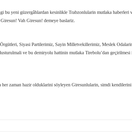
gi bu yeni güzergâhlardan kesinlikle Trabzonlularin mutlaka haberleri
h Giresun! Vah Giresun! demeye baslariz.
Örgütleri, Siyasi Partilerimiz, Sayin Milletvekillerimiz, Meslek Odalar
usturulmali ve bu demiryolu hattinin mutlaka Tirebolu’dan geçirilmesi i
a her zaman hazir olduklarini söyleyen Giresunlularin, simdi kendilerin