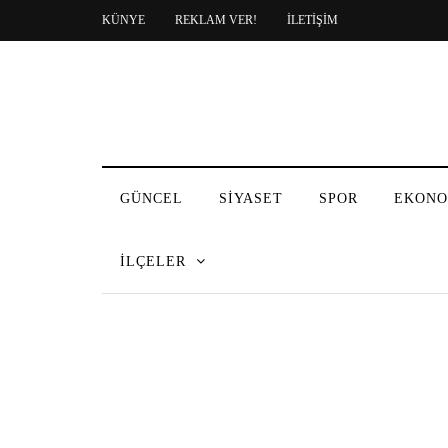
KÜNYE
REKLAM VER!
İLETİŞİM
GÜNCEL
SİYASET
SPOR
EKONO
İLÇELER