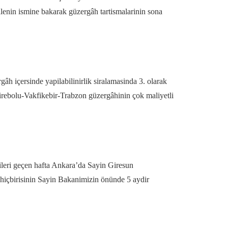
halenin ismine bakarak güzergâh tartismalarinin sona
gâh içersinde yapilabilinirlik siralamasinda 3. olarak
 Tirebolu-Vakfikebir-Trabzon güzergâhinin çok maliyetli
ileri geçen hafta Ankara’da Sayin Giresun
n hiçbirisinin Sayin Bakanimizin önünde 5 aydir