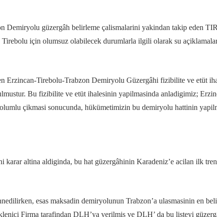
zon Demiryolu güzergâh belirleme çalismalarini yakindan takip eden 
irebolu için olumsuz olabilecek durumlarla ilgili olarak su açiklamalar
Erzincan-Tirebolu-Trabzon Demiryolu Güzergâhi fizibilite ve etüt ihale
tur. Bu fizibilite ve etüt ihalesinin yapilmasinda anladigimiz; Erz
rinin olumlu çikmasi sonucunda, hükümetimizin bu demiryolu hattinin yapil
 karar altina aldiginda, bu hat güzergâhinin Karadeniz’e acilan ilk tr
nedilirken, esas maksadin demiryolunun Trabzon’a ulasmasinin en belirley
Yüklenici Firma tarafindan DLH’ya verilmis ve DLH’ da bu listeyi güzer