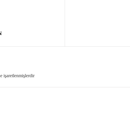
N
le işaretlenmişlerdir