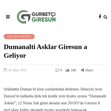
UNCATEGORIZED
Dumanalti Asklar Giresun a
Geliyor
28 Mart 2011
0
180
Share
Selahattin Duman’in köse yazilarindan derlenen, Hüseyin Avni
Danyal’in kahkaha dolu tek kisilik yeni tiyatro oyunu “Dumanalti
Asklar”; 12 Nisan Sali günü aksami saat 20:OO’da Giresun Il
özel idare kültür sitesinde tiyatro severlerle bulusacak.