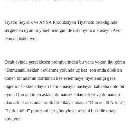
Tiyatro Seyirlik ve AYSA Prodüksiyon Tiyatrosu ortakliginda
sergilenen oyunun yönetmenligini de usta oyuncu Hüseyin Avni
Danyal üstleniyor.
Ocak ayinda gerçeklesen prömiyerinden bu yana yogun ilgi gören
“Dumanalti Asklar”; evlenme yolunda üç kez, son anda direkten
dönen bir adamin dördüncü kez evlenmeye niyetlendigi gece,
diger müstakbel adaylari hatirlamasiyla baslayan kahkaha dolu bir
oyun. Dumani tüten asklar, dumansiz kalan asklar ve dumanalti
olan asklar arasinda komik bir hikâye anlatan “Dumanalti Asklar”;
“Türk kadini” portresini her yönüyle ve mizahi bir dille ortaya
koyuyor.