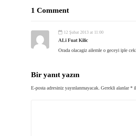
1 Comment
12 Şubat 2013 at 11:00
ALi Fuat Kilic
Orada olacagiz ailemle o geceyi iple ce
Bir yanıt yazın
E-posta adresiniz yayınlanmayacak.
Gerekli alanlar
*
i