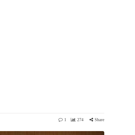
1
274
Share