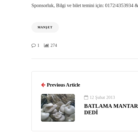
Sponsorluk, Bilgi ve bilet temini iҫin: 0172/4353934
MANŞET
1
274
Previous Article
12 Şubat 2013
BATLAMA MANTARC
DEDİ