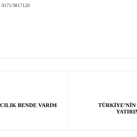
 & 0171/3817120
ILIK BENDE VARIM
TÜRKİYE’NİN
YATIRI