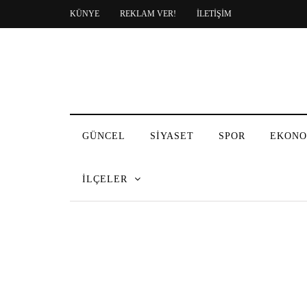
KÜNYE
REKLAM VER!
İLETİŞİM
GÜNCEL
SİYASET
SPOR
EKONO
İLÇELER