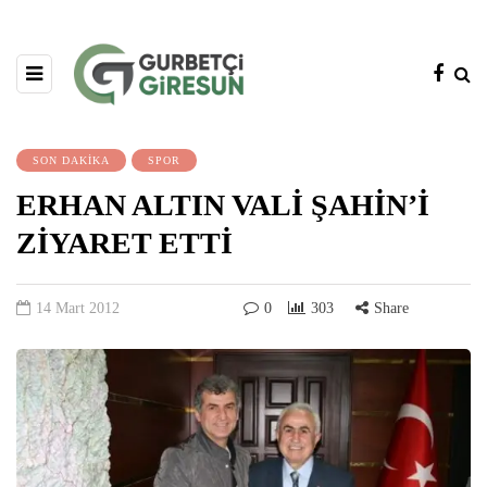
SON DAKİKA
SPOR
ERHAN ALTIN VALİ ŞAHİN’İ
ZİYARET ETTİ
14 Mart 2012
0
303
Share