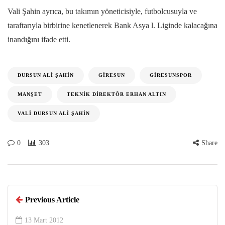
Vali Şahin ayrıca, bu takımın yöneticisiyle, futbolcusuyla ve
taraftarıyla birbirine kenetlenerek Bank Asya l. Liginde kalacağına
inandığını ifade etti.
DURSUN ALI ŞAHIN
GIRESUN
GIRESUNSPOR
MANŞET
TEKNIK DIREKTÖR ERHAN ALTIN
VALI DURSUN ALI ŞAHIN
0
303
Share
Previous Article
13 Mart 2012