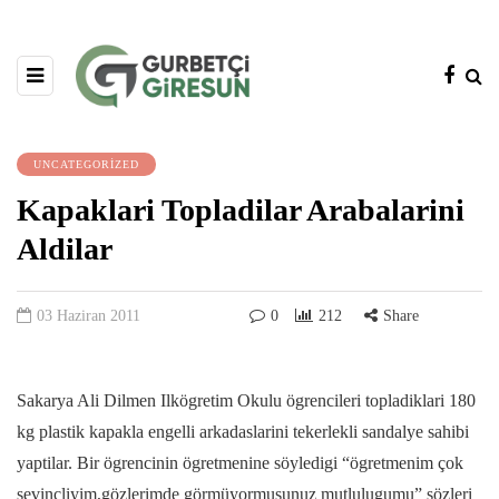
UNCATEGORIZED
Kapaklari Topladilar Arabalarini
Aldilar
03 Haziran 2011
0
212
Share
Sakarya Ali Dilmen Ilkögretim Okulu ögrencileri topladiklari 180
kg plastik kapakla engelli arkadaslarini tekerlekli sandalye sahibi
yaptilar. Bir ögrencinin ögretmenine söyledigi “ögretmenim çok
sevinçliyim,gözlerimde görmüyormusunuz mutlulugumu” sözleri