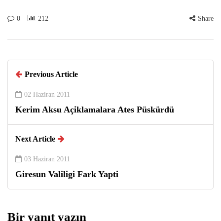
0
212
Share
Previous Article
02 Haziran 2011
Kerim Aksu Açiklamalara Ates Püskürdü
Next Article
03 Haziran 2011
Giresun Valiligi Fark Yapti
Bir yanıt yazın