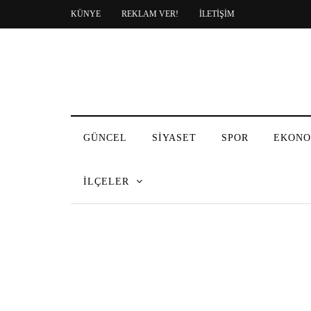
KÜNYE
REKLAM VER!
İLETİŞİM
GÜNCEL
SİYASET
SPOR
EKONO
İLÇELER