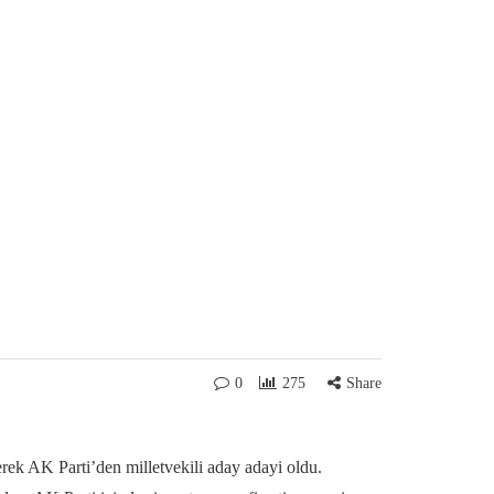
0
275
Share
ek AK Parti’den milletvekili aday adayi oldu.