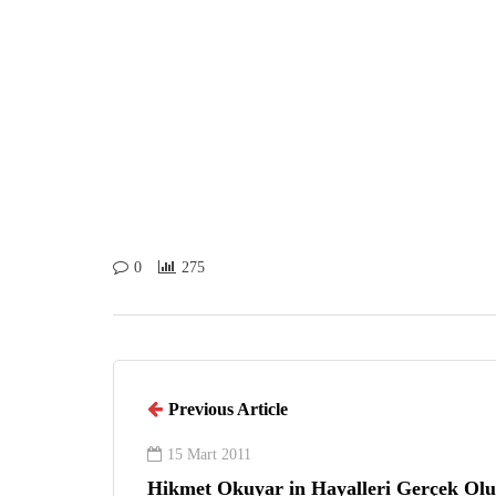
0
275
Previous Article
15 Mart 2011
Hikmet Okuyar in Hayalleri Gerçek Ol