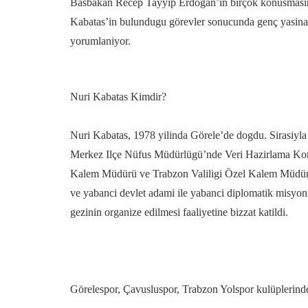
Basbakan Recep Tayyip Erdogan’in birçok konusmasinda 
Kabatas’in bulundugu görevler sonucunda genç yasina 
yorumlaniyor.
Nuri Kabatas Kimdir?
Nuri Kabatas, 1978 yilinda Görele’de dogdu. Sirasiy
Merkez Ilçe Nüfus Müdürlügü’nde Veri Hazirlama Kont
Kalem Müdürü ve Trabzon Valiligi Özel Kalem Müdürü
ve yabanci devlet adami ile yabanci diplomatik misyonla
gezinin organize edilmesi faaliyetine bizzat katildi.
Görelespor, Çavusluspor, Trabzon Yolspor kulüplerinde