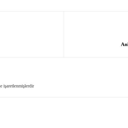
Ank
le işaretlenmişlerdir