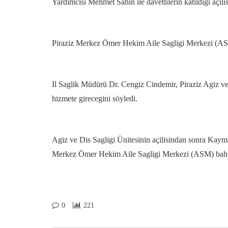
Yardimcisi Mehmet Sahin ile davetlilerin katildigi açil
Piraziz Merkez Ömer Hekim Aile Sagligi Merkezi (ASM) 
Il Saglik Müdürü Dr. Cengiz Cindemir, Piraziz Agiz ve
hizmete girecegini söyledi.
Agiz ve Dis Sagligi Ünitesinin açilisindan sonra Kay
Merkez Ömer Hekim Aile Sagligi Merkezi (ASM) bahçes
0
221