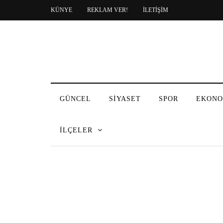
KÜNYE
REKLAM VER!
İLETİŞİM
GÜNCEL
SİYASET
SPOR
EKONO
İLÇELER