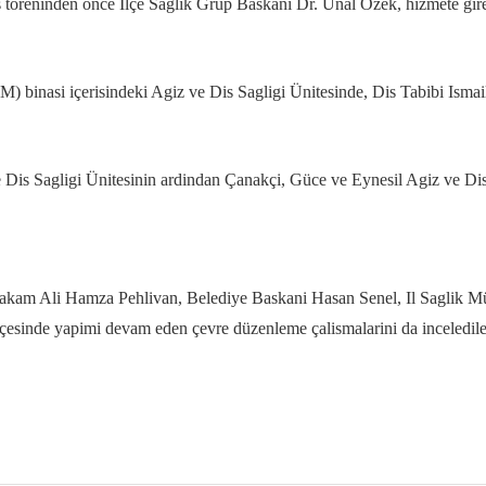
is töreninden önce Ilçe Saglik Grup Baskani Dr. Ünal Özek, hizmete giren
binasi içerisindeki Agiz ve Dis Sagligi Ünitesinde, Dis Tabibi Ismai
 Dis Sagligi Ünitesinin ardindan Çanakçi, Güce ve Eynesil Agiz ve Dis 
makam Ali Hamza Pehlivan, Belediye Baskani Hasan Senel, Il Saglik Mü
inde yapimi devam eden çevre düzenleme çalismalarini da inceledile