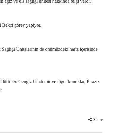
 agiz ve dis sagligi ünitesi hakkinda bilgi verdi.
l Bekçi görev yapiyor.
Sagligi Ünitelerinin de önümüzdeki hafta içerisinde
dürü Dr. Cengiz Cindemir ve diger konuklar, Piraziz
r.
Share