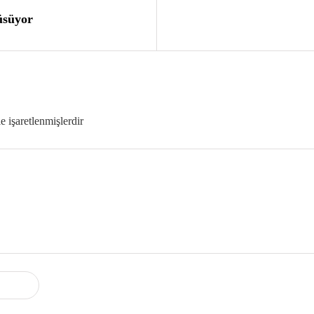
üsüyor
le işaretlenmişlerdir