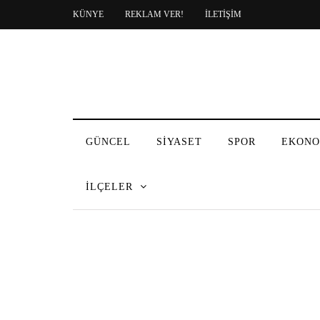
KÜNYE
REKLAM VER!
İLETİŞİM
GÜNCEL
SİYASET
SPOR
EKONO
İLÇELER