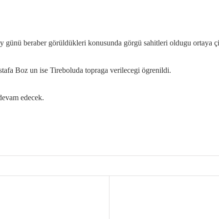
 olay günü beraber görüldükleri konusunda görgü sahitleri oldugu ortaya çi
afa Boz un ise Tireboluda topraga verilecegi ögrenildi.
 devam edecek.